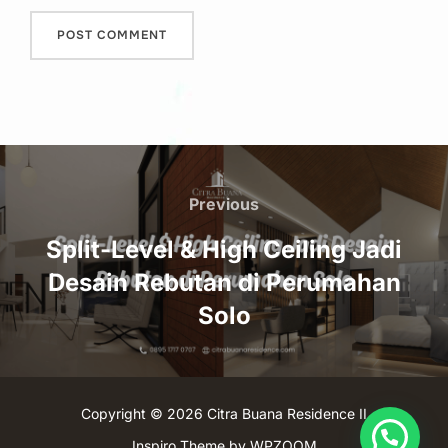
Post
navigation
Previous
Previous
Split-Level & High Ceiling Jadi
Desain Rebutan di Perumahan
Solo
Copyright © 2026 Citra Buana Residence II
Inspiro Theme
by
WPZOOM