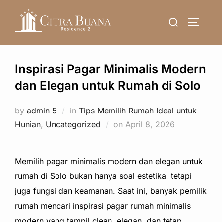
Skip
Search
to
TOGGLE
for:
content
Inspirasi Pagar Minimalis Modern
dan Elegan untuk Rumah di Solo
by
admin 5
in
Tips Memilih Rumah Ideal untuk
Posted
Hunian
,
Uncategorized
on
April 8, 2026
on
Memilih pagar minimalis modern dan elegan untuk
rumah di Solo bukan hanya soal estetika, tetapi
juga fungsi dan keamanan. Saat ini, banyak pemilik
rumah mencari inspirasi pagar rumah minimalis
modern yang tampil clean, elegan, dan tetap