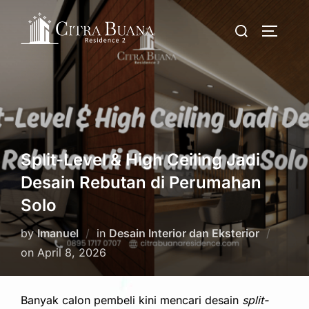
Skip
Search
to
TOGGLE
for:
content
Split-Level & High Ceiling Jadi
Desain Rebutan di Perumahan
Solo
by
Imanuel
in
Desain Interior dan Eksterior
Posted
on
April 8, 2026
on
Banyak calon pembeli kini mencari desain
split-