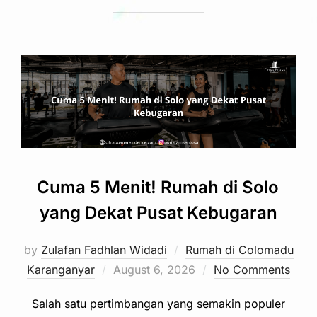
Cuma 5 Menit! Rumah di Solo
yang Dekat Pusat Kebugaran
by
Zulafan Fadhlan Widadi
Rumah di Colomadu
Posted
Karanganyar
August 6, 2026
No Comments
on
Salah satu pertimbangan yang semakin populer