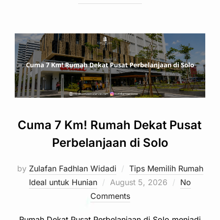
Cuma 7 Km! Rumah Dekat Pusat
Perbelanjaan di Solo
by
Zulafan Fadhlan Widadi
Tips Memilih Rumah
Posted
Ideal untuk Hunian
August 5, 2026
No
on
Comments
Rumah Dekat Pusat Perbelanjaan di Solo menjadi