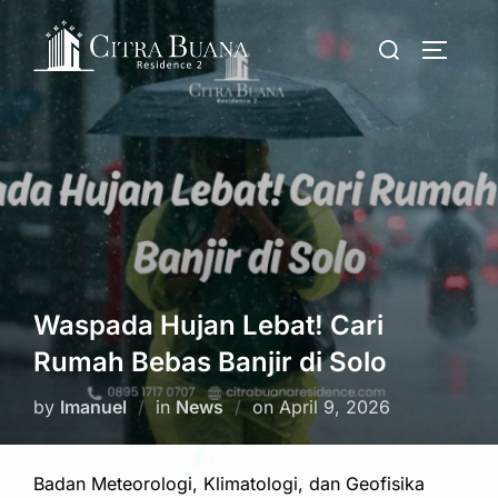
Skip
Search
to
TOGGLE
for:
content
Waspada Hujan Lebat! Cari
Rumah Bebas Banjir di Solo
Posted
by
Imanuel
in
News
on
April 9, 2026
on
Badan Meteorologi, Klimatologi, dan Geofisika