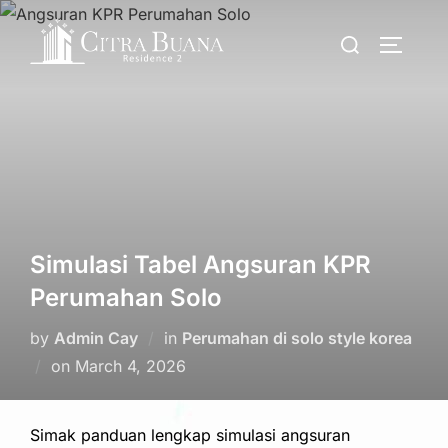
Skip
Search
to
TOGGLE
for:
content
Simulasi Tabel Angsuran KPR
Perumahan Solo
by
Admin Cay
in
Perumahan di solo style korea
Posted
on
March 4, 2026
on
Simak panduan lengkap simulasi angsuran