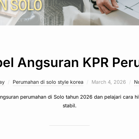
bel Angsuran KPR Per
Posted
ay
Perumahan di solo style korea
March 4, 2026
N
on
gsuran perumahan di Solo tahun 2026 dan pelajari cara hit
stabil.