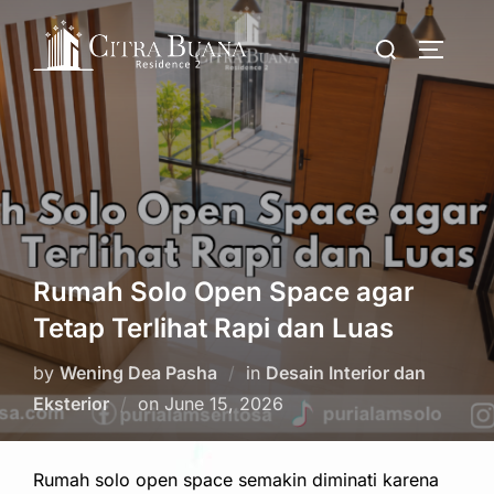
Skip
Search
to
TOGGLE
for:
content
Rumah Solo Open Space agar
Tetap Terlihat Rapi dan Luas
by
Wening Dea Pasha
in
Desain Interior dan
Posted
Eksterior
on
June 15, 2026
on
Rumah solo open space semakin diminati karena