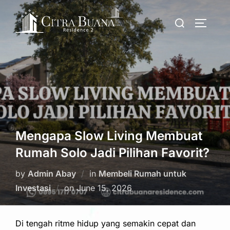
Skip
Search
to
TOGGLE
for:
content
Mengapa Slow Living Membuat
Rumah Solo Jadi Pilihan Favorit?
by
Admin Abay
in
Membeli Rumah untuk
Posted
Investasi
on
June 15, 2026
on
Di tengah ritme hidup yang semakin cepat dan