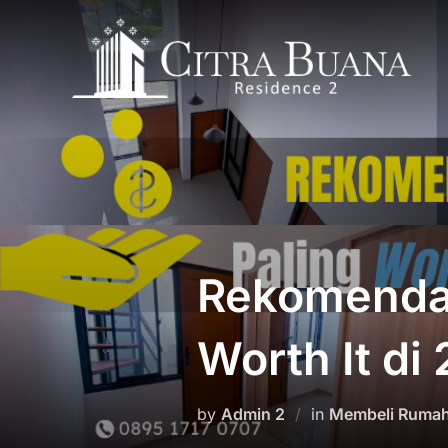
Skip
to
content
Rekomendas
Worth It di
by
Admin 2
in
Membeli Rumah 