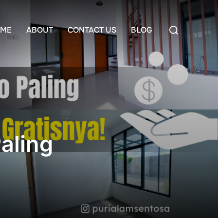
Search
ME
ABOUT
CONTACT US
BLOG
for:
aling