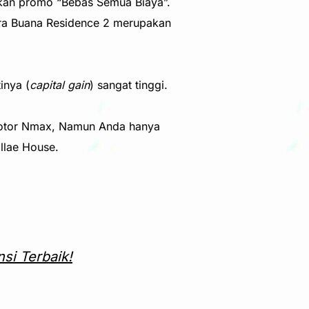
rkan promo “Bebas Semua Biaya”.
itra Buana Residence 2 merupakan
inya (
capital gain
) sangat tinggi.
otor Nmax, Namun Anda hanya
llae House.
si Terbaik!