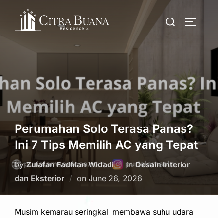
Skip
Search
to
TOGGLE
for:
content
Perumahan Solo Terasa Panas?
Ini 7 Tips Memilih AC yang Tepat
by
Zulafan Fadhlan Widadi
in
Desain Interior
Posted
dan Eksterior
on
June 26, 2026
on
Musim kemarau seringkali membawa suhu udara