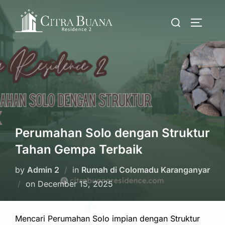
Skip
Search
to
TOGGLE
for:
content
Perumahan Solo dengan Struktur
Tahan Gempa Terbaik
by
Admin 2
in
Rumah di Colomadu Karanganyar
Posted
on
December 15, 2025
on
Mencari Perumahan Solo impian dengan Struktur