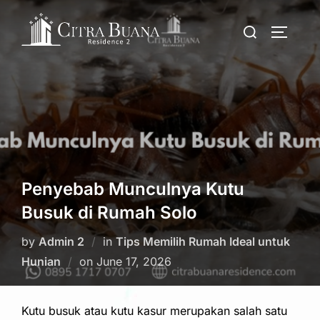
Skip
Search
to
TOGGLE
for:
content
Penyebab Munculnya Kutu
Busuk di Rumah Solo
by
Admin 2
in
Tips Memilih Rumah Ideal untuk
Posted
Hunian
on
June 17, 2026
on
Kutu busuk atau kutu kasur merupakan salah satu