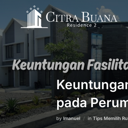
Skip
to
content
Keuntungan
pada Perum
by
Imanuel
in
Tips Memilih Ru