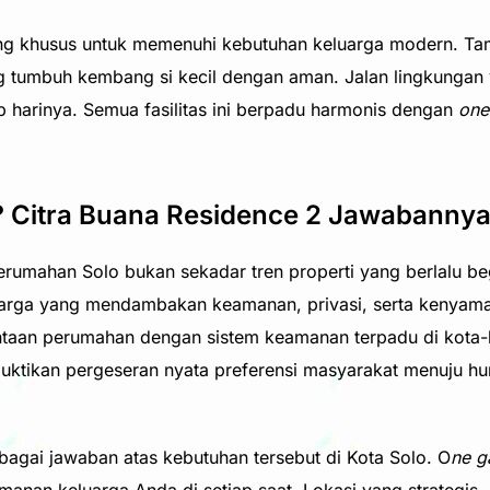
ang khusus untuk memenuhi kebutuhan keluarga modern. Tam
tumbuh kembang si kecil dengan aman. Jalan lingkungan 
p harinya. Semua fasilitas ini berpadu harmonis dengan
one
? Citra Buana Residence 2 Jawabannya
rumahan Solo bukan sekadar tren properti yang berlalu begi
luarga yang mendambakan keamanan, privasi, serta kenyama
mintaan perumahan dengan sistem keamanan terpadu di kot
mbuktikan pergeseran nyata preferensi masyarakat menuju h
bagai jawaban atas kebutuhan tersebut di Kota Solo. O
ne g
anan keluarga Anda di setiap saat. Lokasi yang strategis, 