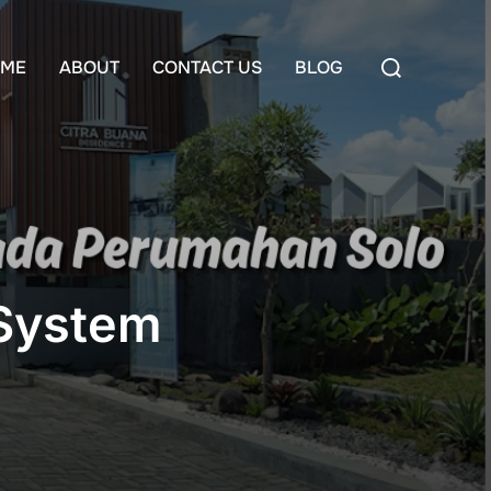
Search
ME
ABOUT
CONTACT US
BLOG
for:
 System