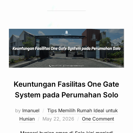
Keuntungan Fasilitas One Gate
System pada Perumahan Solo
by
Imanuel
Tips Memilih Rumah Ideal untuk
Posted
Hunian
May 22, 2026
One Comment
on