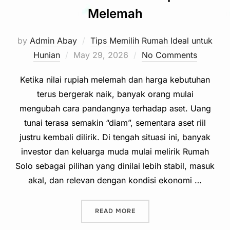
Melemah
by
Admin Abay
Tips Memilih Rumah Ideal untuk
Posted
Hunian
May 29, 2026
No Comments
on
Ketika nilai rupiah melemah dan harga kebutuhan
terus bergerak naik, banyak orang mulai
mengubah cara pandangnya terhadap aset. Uang
tunai terasa semakin “diam”, sementara aset riil
justru kembali dilirik. Di tengah situasi ini, banyak
investor dan keluarga muda mulai melirik Rumah
Solo sebagai pilihan yang dinilai lebih stabil, masuk
akal, dan relevan dengan kondisi ekonomi …
“BANYAK ORANG MULAI ME
READ MORE