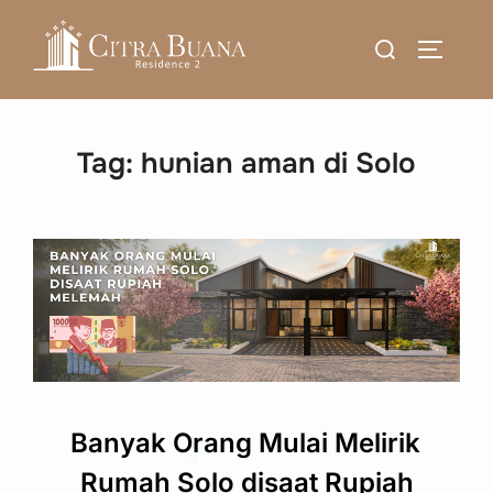
Skip
Search
to
TOGGLE
for:
content
Tag:
hunian aman di Solo
Banyak Orang Mulai Melirik
Rumah Solo disaat Rupiah