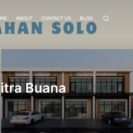
Search
ME
ABOUT
CONTACT US
BLOG
for:
itra Buana