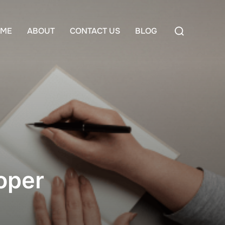
Search
ME
ABOUT
CONTACT US
BLOG
for:
oper