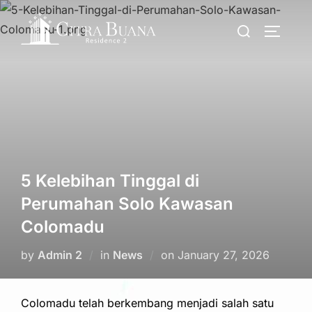
Skip
Search
to
TOGGLE
for:
content
5 Kelebihan Tinggal di
Perumahan Solo Kawasan
Colomadu
Posted
by
Admin 2
in
News
on
January 27, 2026
on
Colomadu telah berkembang menjadi salah satu