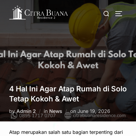
Skip
Search
to
TOGGLE
for:
content
4 Hal Ini Agar Atap Rumah di Solo
Tetap Kokoh & Awet
Posted
by
Admin 2
in
News
on
June 19, 2026
on
Atap merupakan salah satu bagian terpenting dari