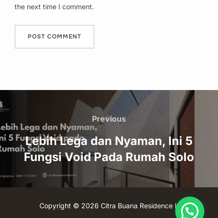
the next time I comment.
Post
navigation
Previous
Previous
Lebih Lega dan Nyaman, Ini 5
Fungsi Void Pada Rumah Solo
Copyright © 2026 Citra Buana Residence II