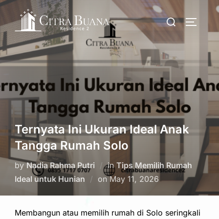
Skip
Search
to
TOGGLE
for:
content
Ternyata Ini Ukuran Ideal Anak
Tangga Rumah Solo
by
Nadia Rahma Putri
in
Tips Memilih Rumah
Posted
Ideal untuk Hunian
on
May 11, 2026
on
Membangun atau memilih rumah di Solo seringkali