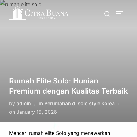
Skip
Search
to
TOGGLE
for:
content
Rumah Elite Solo: Hunian
Premium dengan Kualitas Terbaik
by
admin
in
Perumahan di solo style korea
Posted
on
January 15, 2026
on
Mencari rumah elite Solo yang menawarkan