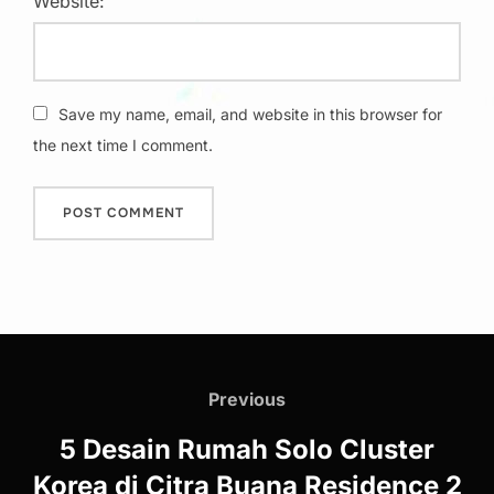
Website:
Save my name, email, and website in this browser for
the next time I comment.
Post
navigation
Previous
Previous
5 Desain Rumah Solo Cluster
Korea di Citra Buana Residence 2