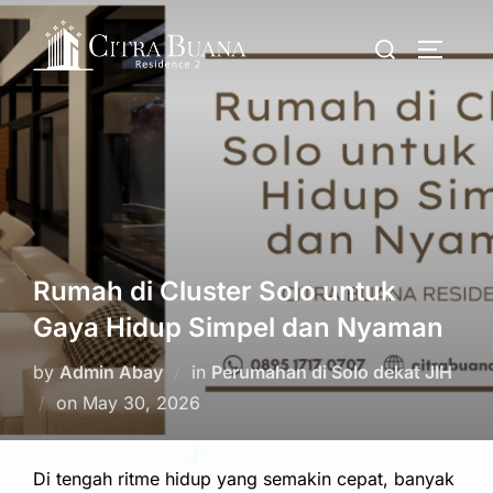
Skip
Search
to
TOGGLE
for:
content
Rumah di Cluster Solo untuk
Gaya Hidup Simpel dan Nyaman
by
Admin Abay
in
Perumahan di Solo dekat JIH
Posted
on
May 30, 2026
on
Di tengah ritme hidup yang semakin cepat, banyak