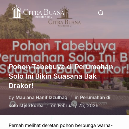
Skip
Search
to
TOGGLE
for:
content
Pohon Tabebuya di Perumahan
Solo Ini Bikin Suasana Bak
Drakor!
by
Maulana Hanif Izzulhaq
in
Perumahan di
Posted
solo style korea
on
February 25, 2026
on
Pernah melihat deretan pohon berbunga warna-