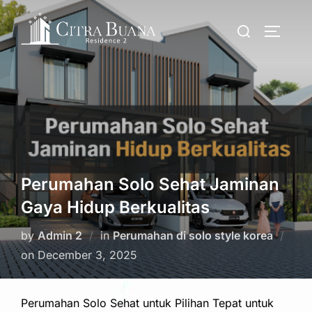
Skip
Search
to
TOGGLE
for:
content
Perumahan Solo Sehat Jaminan
Gaya Hidup Berkualitas
by
Admin 2
in
Perumahan di solo style korea
Posted
on
December 3, 2025
on
Perumahan Solo Sehat untuk Pilihan Tepat untuk