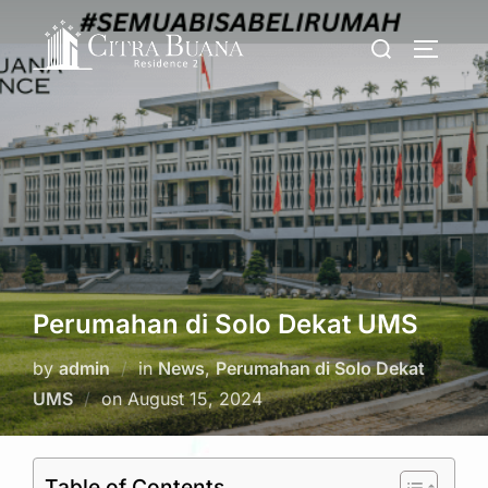
Skip
Search
to
TOGGLE
for:
content
Perumahan di Solo Dekat UMS
by
admin
in
News
,
Perumahan di Solo Dekat
Posted
UMS
on
August 15, 2024
on
Table of Contents