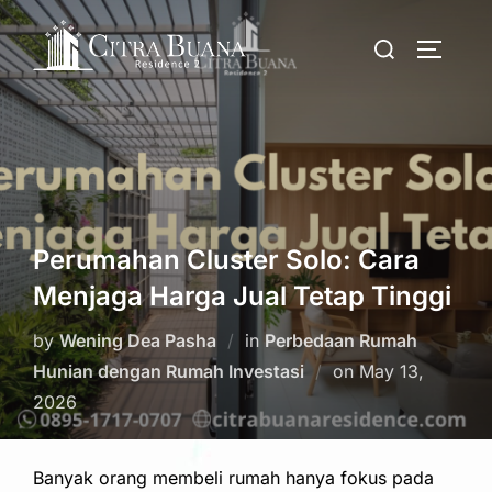
Skip
Search
to
TOGGLE
for:
content
Perumahan Cluster Solo: Cara
Menjaga Harga Jual Tetap Tinggi
by
Wening Dea Pasha
in
Perbedaan Rumah
Posted
Hunian dengan Rumah Investasi
on
May 13,
on
2026
Banyak orang membeli rumah hanya fokus pada