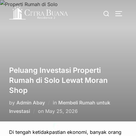
Skip
Search
to
TOGGLE
for:
content
Peluang Investasi Properti
Rumah di Solo Lewat Moran
Shop
by
Admin Abay
in
Membeli Rumah untuk
Posted
Investasi
on
May 25, 2026
on
Di tengah ketidakpastian ekonomi, banyak orang