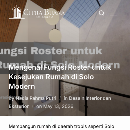
Skip
Search
to
TOGGLE
for:
content
Mengenal Fungsi Roster untuk
Kesejukan Rumah di Solo
Modern
by
Nadia Rahma Putri
in
Desain Interior dan
Posted
Eksterior
on
May 13, 2026
on
Membangun rumah di daerah tropis seperti Solo