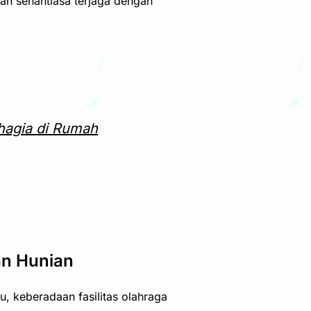
an senantiasa terjaga dengan
hagia di Rumah
an Hunian
tu, keberadaan fasilitas olahraga