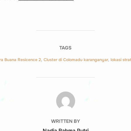
TAGS
tra Buana Resicence 2
,
Cluster di Colomadu karanganyar
,
lokasi stra
POST AUTHOR
WRITTEN BY
Nadia Rahma Putri