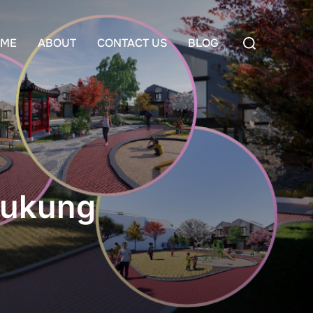
Search
ME
ABOUT
CONTACT US
BLOG
for:
dukung