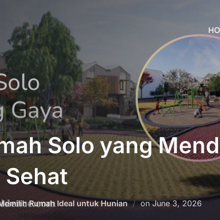
HO
umah Solo yang Men
 Sehat
Posted
Memilih Rumah Ideal untuk Hunian
on
June 3, 2026
on