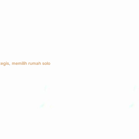
tegis
,
memilih rumah solo