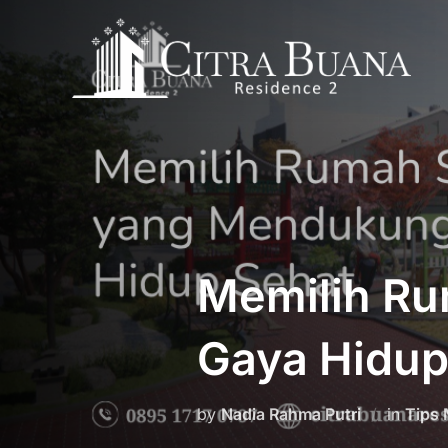
Skip
to
content
Memilih R
Gaya Hidup
by
Nadia Rahma Putri
in
Tips 