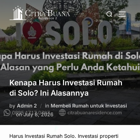
Skip
Search
to
TOGGLE
for:
content
Kenapa Harus Investasi Rumah
di Solo? Ini Alasannya
by
Admin 2
in
Membeli Rumah untuk Investasi
Posted
on
July 8, 2026
on
Harus Investasi Rumah Solo. Investasi properti