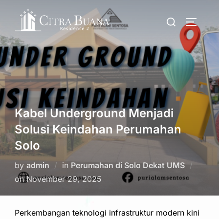
Skip
Search
to
TOGGLE
for:
content
Kabel Underground Menjadi
Solusi Keindahan Perumahan
Solo
by
admin
in
Perumahan di Solo Dekat UMS
Posted
on
November 29, 2025
on
Perkembangan teknologi infrastruktur modern kini