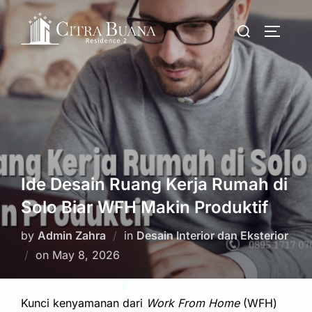
Skip
Search
to
TOGGLE
for:
content
Ide Desain Ruang Kerja Rumah di
Solo Biar WFH Makin Produktif
by
Admin Zahra
in
Desain Interior dan Eksterior
Posted
on
May 8, 2026
on
Kunci kenyamanan dari
Work From Home
(WFH)