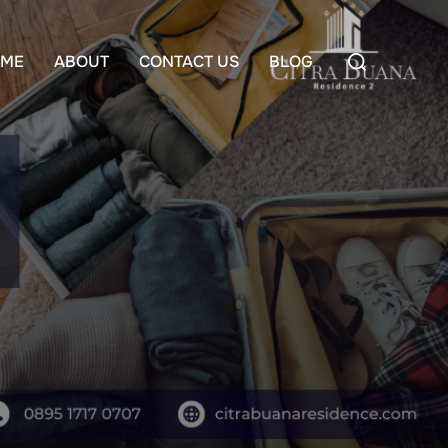
Search
ME
ABOUT
CONTACT US
BLOG
for: