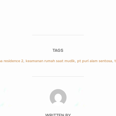
TAGS
na residence 2
,
keamanan rumah saat mudik
,
pt puri alam sentosa
,
POST AUTHOR
WRITTEN BY