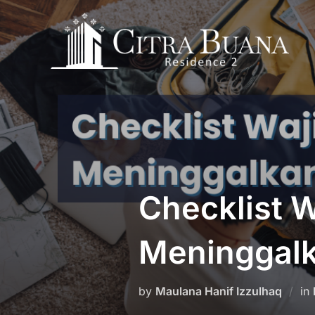
Skip
to
content
Checklist 
Meninggal
by
Maulana Hanif Izzulhaq
in