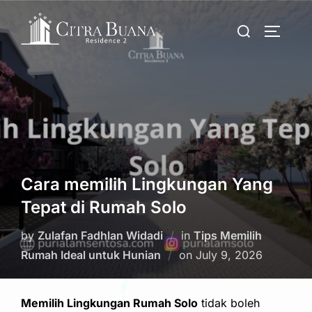
Skip
Search
to
TOGGLE
for:
content
Cara memilih Lingkungan Yang
Tepat di Rumah Solo
by
Zulafan Fadhlan Widadi
in
Tips Memilih
Posted
Rumah Ideal untuk Hunian
on
July 9, 2026
on
Memilih Lingkungan Rumah Solo
tidak boleh