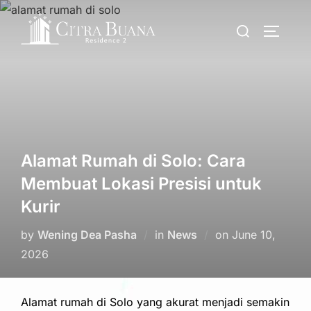
Skip
Search
to
TOGGLE
for:
content
Alamat Rumah di Solo: Cara
Membuat Lokasi Presisi untuk
Kurir
Posted
by
Wening Dea Pasha
in
News
on
June 10,
on
2026
Alamat rumah di Solo yang akurat menjadi semakin