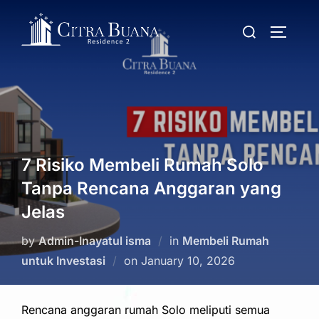
Skip
Search
to
TOGGLE
for:
content
7 Risiko Membeli Rumah Solo
Tanpa Rencana Anggaran yang
Jelas
by
Admin-Inayatul isma
in
Membeli Rumah
Posted
untuk Investasi
on
January 10, 2026
on
Rencana anggaran rumah Solo meliputi semua