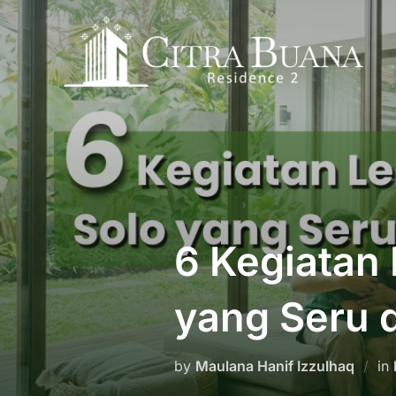
Skip
to
content
6 Kegiatan
yang Seru 
by
Maulana Hanif Izzulhaq
in