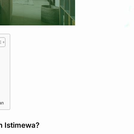
an
h Istimewa?