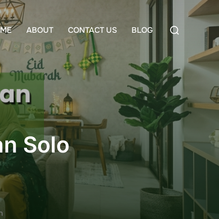
Search
ME
ABOUT
CONTACT US
BLOG
for:
an Solo