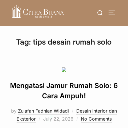
Skip
Search
to
TOGGLE
for:
content
Tag:
tips desain rumah solo
Mengatasi Jamur Rumah Solo: 6
Cara Ampuh!
by
Zulafan Fadhlan Widadi
Desain Interior dan
Posted
Eksterior
July 22, 2026
No Comments
on