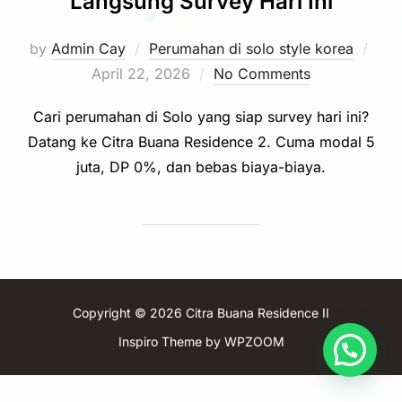
Langsung Survey Hari Ini
Pos
by
Admin Cay
Perumahan di solo style korea
on
April 22, 2026
No Comments
Cari perumahan di Solo yang siap survey hari ini?
Datang ke Citra Buana Residence 2. Cuma modal 5
juta, DP 0%, dan bebas biaya-biaya.
Copyright © 2026 Citra Buana Residence II
Inspiro Theme
by
WPZOOM