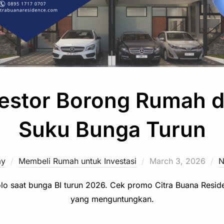
estor Borong Rumah di
Suku Bunga Turun
Posted
ay
Membeli Rumah untuk Investasi
March 3, 2026
N
on
olo saat bunga BI turun 2026. Cek promo Citra Buana Resid
yang menguntungkan.