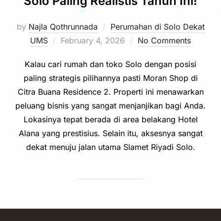
Solo Paling Realistis Tahun Ini!
by
Najla Qothrunnada
Perumahan di Solo Dekat
Posted
UMS
February 4, 2026
No Comments
on
Kalau cari rumah dan toko Solo dengan posisi
paling strategis pilihannya pasti Moran Shop di
Citra Buana Residence 2. Properti ini menawarkan
peluang bisnis yang sangat menjanjikan bagi Anda.
Lokasinya tepat berada di area belakang Hotel
Alana yang prestisius. Selain itu, aksesnya sangat
dekat menuju jalan utama Slamet Riyadi Solo.