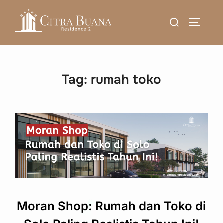
Skip
Search
to
TOGGLE
for:
content
Tag:
rumah toko
Moran Shop: Rumah dan Toko di