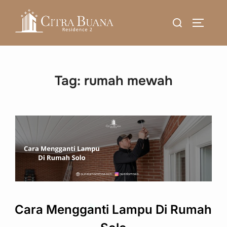
Skip
Search
to
TOGGLE
for:
content
Tag:
rumah mewah
Cara Mengganti Lampu Di Rumah