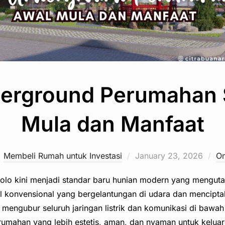
erground Perumahan 
Mula dan Manfaat
Posted
Membeli Rumah untuk Investasi
January 23, 2026
O
on
lo kini menjadi standar baru hunian modern yang mengu
l konvensional yang bergelantungan di udara dan mencip
y mengubur seluruh jaringan listrik dan komunikasi di bawa
rumahan yang lebih estetis, aman, dan nyaman untuk keluar