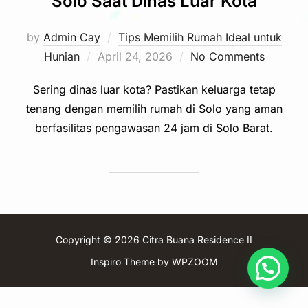
Solo Saat Dinas Luar Kota
by
Admin Cay
Tips Memilih Rumah Ideal untuk
Posted
Hunian
April 24, 2026
No Comments
on
Sering dinas luar kota? Pastikan keluarga tetap
tenang dengan memilih rumah di Solo yang aman
berfasilitas pengawasan 24 jam di Solo Barat.
Copyright © 2026 Citra Buana Residence II
Inspiro Theme
by
WPZOOM