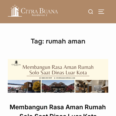
Skip
Search
to
TOGGLE
for:
content
Tag:
rumah aman
Membangun Rasa Aman Rumah