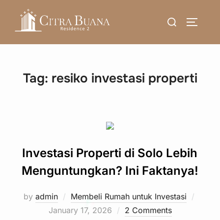
Skip
Search
to
TOGGLE
for:
content
Tag:
resiko investasi properti
Investasi Properti di Solo Lebih
Menguntungkan? Ini Faktanya!
Poste
by
admin
Membeli Rumah untuk Investasi
on
January 17, 2026
2 Comments