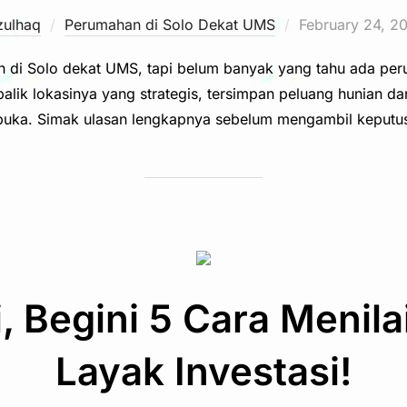
Posted
zulhaq
Perumahan di Solo Dekat UMS
February 24, 2
on
 di Solo dekat UMS, tapi belum banyak yang tahu ada pe
alik lokasinya yang strategis, tersimpan peluang hunian da
buka. Simak ulasan lengkapnya sebelum mengambil keputu
, Begini 5 Cara Menil
Layak Investasi!