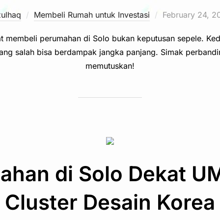
Posted
zulhaq
Membeli Rumah untuk Investasi
February 24, 2
on
at membeli perumahan di Solo bukan keputusan sepele. Ked
yang salah bisa berdampak jangka panjang. Simak perbandi
memutuskan!
ahan di Solo Dekat U
Cluster Desain Korea