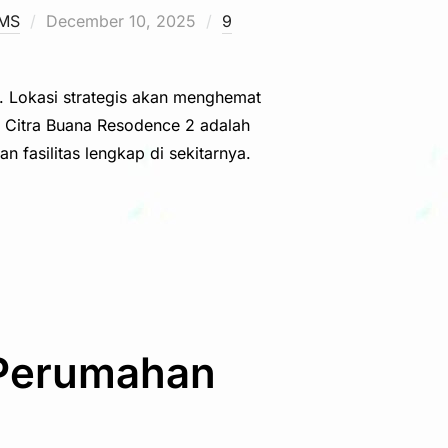
Posted
UMS
December 10, 2025
9
on
. Lokasi strategis akan menghemat
. Citra Buana Resodence 2 adalah
 fasilitas lengkap di sekitarnya.
 Perumahan