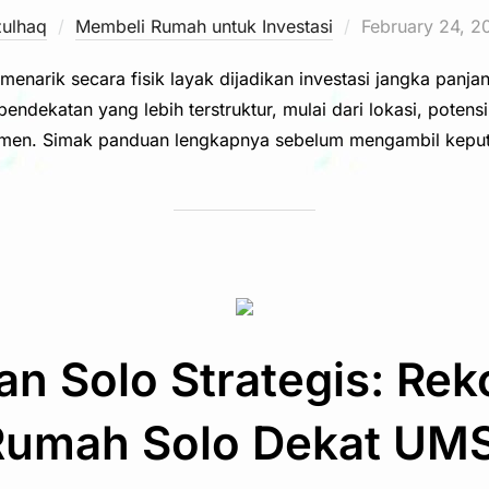
Posted
zulhaq
Membeli Rumah untuk Investasi
February 24, 2
on
menarik secara fisik layak dijadikan investasi jangka panja
ndekatan yang lebih terstruktur, mulai dari lokasi, potensi 
men. Simak panduan lengkapnya sebelum mengambil keput
n Solo Strategis: Re
Rumah Solo Dekat UMS