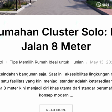
umahan Cluster Solo:
Jalan 8 Meter
Posted
ri
Tips Memilih Rumah Ideal untuk Hunian
May 13, 20
on
eindahan bangunan saja. Saat ini, aksesibilitas lingkunga
 satu fasilitas yang kini menjadi standar adalah ketersediaa
bar 8 meter kini menjadi ciri khas utama dari standar peru
konsep modern …
“STANDAR PERUMAHAN CLU
READ MORE