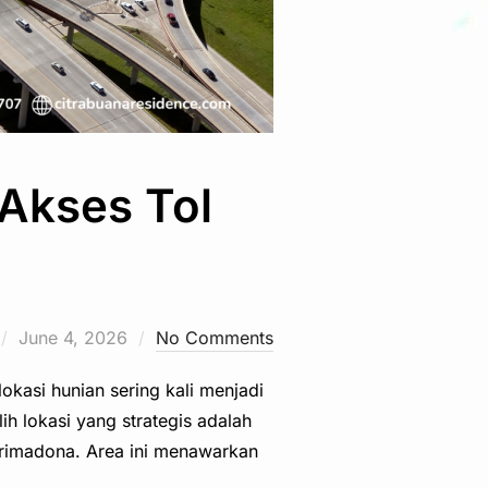
Akses Tol
Posted
June 4, 2026
No Comments
on
okasi hunian sering kali menjadi
h lokasi yang strategis adalah
 primadona. Area ini menawarkan