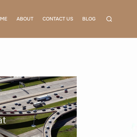
Search
ME
ABOUT
CONTACT US
BLOG
for: