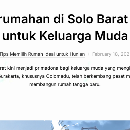
rumahan di Solo Barat
untuk Keluarga Muda
Posted
Tips Memilih Rumah Ideal untuk Hunian
February 18, 202
on
rat kini menjadi primadona bagi keluarga muda yang meng
 Surakarta, khususnya Colomadu, telah berkembang pesat men
membangun rumah tangga baru.