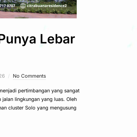
 Punya Lebar
26
No Comments
n menjadi pertimbangan yang sangat
n jalan lingkungan yang luas. Oleh
mahan cluster Solo yang mengusung
STER SOLO: PUNYA LEBAR JALAN 8 METER”