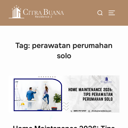
Skip
Search
to
TOGGLE
for:
content
Tag:
perawatan perumahan
solo