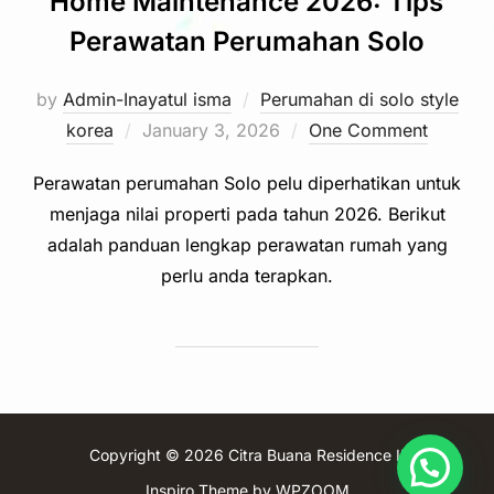
Home Maintenance 2026: Tips
Perawatan Perumahan Solo
by
Admin-Inayatul isma
Perumahan di solo style
Posted
korea
January 3, 2026
One Comment
on
Perawatan perumahan Solo pelu diperhatikan untuk
menjaga nilai properti pada tahun 2026. Berikut
adalah panduan lengkap perawatan rumah yang
perlu anda terapkan.
Copyright © 2026 Citra Buana Residence II
Inspiro Theme
by
WPZOOM