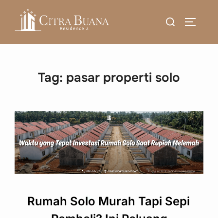
Skip
Search
to
TOGGLE
for:
content
Tag:
pasar properti solo
Rumah Solo Murah Tapi Sepi