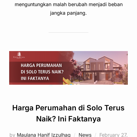
menguntungkan malah berubah menjadi beban
jangka panjang.
Harga Perumahan di Solo Terus
Naik? Ini Faktanya
Posted
by
Maulana Hanif Izzulhaq
News
February 27,