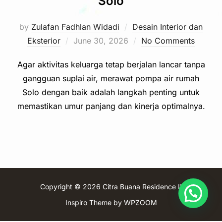
Solo
by
Zulafan Fadhlan Widadi
Desain Interior dan
Posted
Eksterior
June 30, 2026
No Comments
on
Agar aktivitas keluarga tetap berjalan lancar tanpa
gangguan suplai air, merawat pompa air rumah
Solo dengan baik adalah langkah penting untuk
memastikan umur panjang dan kinerja optimalnya.
Copyright © 2026 Citra Buana Residence II
Inspiro Theme
by
WPZOOM