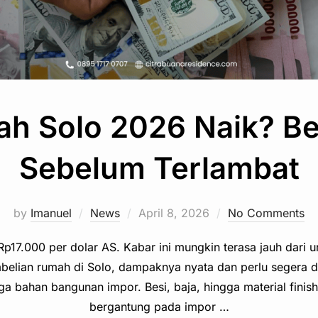
h Solo 2026 Naik? Be
Sebelum Terlambat
Posted
by
Imanuel
News
April 8, 2026
No Comments
on
p17.000 per dolar AS. Kabar ini mungkin terasa jauh dari ur
ian rumah di Solo, dampaknya nyata dan perlu segera disi
 bahan bangunan impor. Besi, baja, hingga material finis
bergantung pada impor …